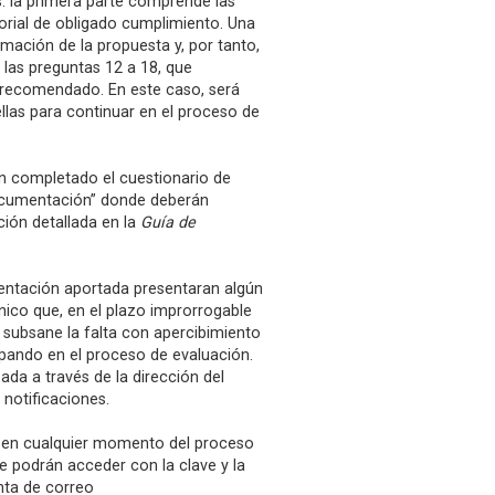
s: la primera parte comprende las
orial de obligado cumplimiento. Una
mación de la propuesta y, por tanto,
las preguntas 12 a 18, que
o recomendado. En este caso, será
llas para continuar en el proceso de
an completado el cuestionario de
documentación” donde deberán
ción detallada en la
Guía de
mentación aportada presentaran algún
ónico que, en el plazo improrrogable
 subsane la falta con apercibimiento
cipando en el proceso de evaluación.
ada a través de la dirección del
 notificaciones.
es en cualquier momento del proceso
ue podrán acceder con la clave y la
nta de correo