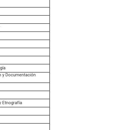
r
gía
n y Documentación
y Etnografía