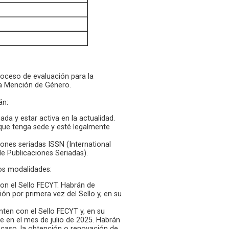
proceso de evaluación para la
 la Mención de Género.
án:
ada y estar activa en la actualidad.
 que tenga sede y esté legalmente
iones seriadas ISSN (International
e Publicaciones Seriadas).
dos modalidades:
 con el Sello FECYT. Habrán de
ón por primera vez del Sello y, en su
enten con el Sello FECYT y, en su
e en el mes de julio de 2025. Habrán
u caso, la obtención o renovación de