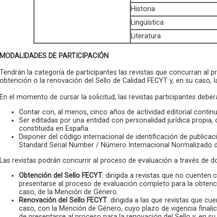
Historia
Lingüística
Literatura
MODALIDADES DE PARTICIPACIÓN
Tendrán la categoría de participantes las revistas que concurran al 
obtención o la renovación del Sello de Calidad FECYT y, en su caso,
En el momento de cursar la solicitud, las revistas participantes deber
Contar con, al menos, cinco años de actividad editorial continu
Ser editadas por una entidad con personalidad jurídica propia,
constituida en España.
Disponer del código internacional de identificación de publicac
Standard Serial Number / Número Internacional Normalizado d
Las revistas podrán concurrir al proceso de evaluación a través de 
Obtención del Sello FECYT
: dirigida a revistas que no cuenten
presentarse al proceso de evaluación completo para la obtenci
caso, de la Mención de Género.
Renovación del Sello FECYT
: dirigida a las que revistas que cu
caso, con la Mención de Género, cuyo plazo de vigencia finalic
de presentarse al proceso para la renovación del Sello y, en s