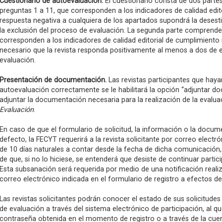
Cuestionario de autoevaluación.
El cuestionario consta de dos parte
preguntas 1 a 11, que corresponden a los indicadores de calidad edit
respuesta negativa a cualquiera de los apartados supondrá la desesti
la exclusión del proceso de evaluación. La segunda parte comprende 
corresponden a los indicadores de calidad editorial de cumplimient
necesario que la revista responda positivamente al menos a dos de e
evaluación.
Presentación de documentación.
Las revistas participantes que hay
autoevaluación correctamente se le habilitará la opción “adjuntar 
adjuntar la documentación necesaria para la realización de la evalua
Evaluación
.
En caso de que el formulario de solicitud, la información o la docu
defecto, la FECYT requerirá a la revista solicitante por correo electr
de 10 días naturales a contar desde la fecha de dicha comunicación,
de que, si no lo hiciese, se entenderá que desiste de continuar parti
Esta subsanación será requerida por medio de una notificación realiz
correo electrónico indicada en el formulario de registro a efectos de
Las revistas solicitantes podrán conocer el estado de sus solicitud
de evaluación a través del sistema electrónico de participación, al q
contraseña obtenida en el momento de registro o a través de la cue